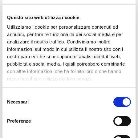
Madre de San Zeno in Monte con motivo del
ENCENDIDO Y LA BENDICIÓN de las lámparas del
Questo sito web utilizza i cookie
Ágora: viernes 12 de junio de 2026, a las 14:00 (hora
Utilizziamo i cookie per personalizzare contenuti ed
italiana)
annunci, per fornire funzionalità dei social media e per
analizzare il nostro traffico. Condividiamo inoltre
informazioni sul modo in cui utilizza il nostro sito con i
nostri partner che si occupano di analisi dei dati web,
pubblicità e social media, i quali potrebbero combinarle
con altre informazioni che ha fornito loro o che hanno
Posts nav
Notizia precedente
Previous page
Next page
Notizia successiva
raccolto dal suo utilizzo dei loro servizi.
Selezione
Tutte le notizie
vedi tutte le notizie
Necessari
del
consenso
Preferenze
Notizie in evidenza