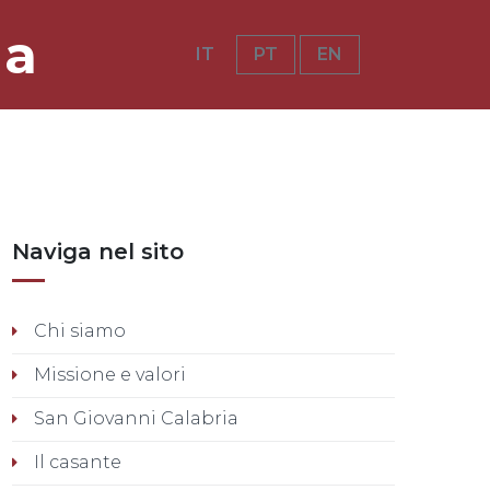
ia
IT
PT
EN
Naviga nel sito
Chi siamo
Missione e valori
San Giovanni Calabria
Il casante