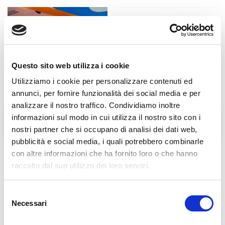
Questo sito web utilizza i cookie
Utilizziamo i cookie per personalizzare contenuti ed
annunci, per fornire funzionalità dei social media e per
analizzare il nostro traffico. Condividiamo inoltre
informazioni sul modo in cui utilizza il nostro sito con i
L'Agorà nelle Filippine
BENEDIZIONE DELLE
LAMPADE DELL'AGORA'
nostri partner che si occupano di analisi dei dati web,
pubblicità e social media, i quali potrebbero combinarle
con altre informazioni che ha fornito loro o che hanno
raccolto dal suo utilizzo dei loro servizi.
Links in evidenza
Selezione
Necessari
del
consenso