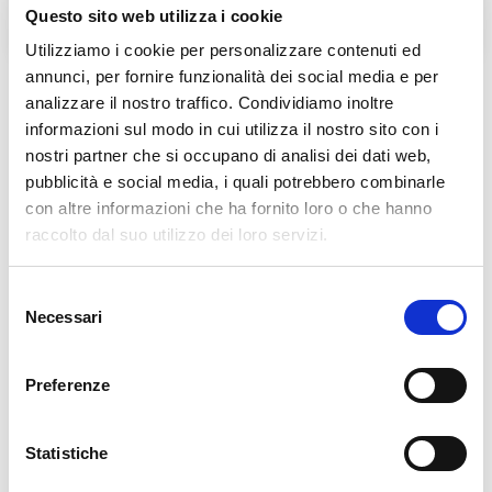
L'Agorà nelle Filippine
BENEDIZIONE DELLE
Questo sito web utilizza i cookie
LAMPADE DELL'AGORA'
Utilizziamo i cookie per personalizzare contenuti ed
annunci, per fornire funzionalità dei social media e per
analizzare il nostro traffico. Condividiamo inoltre
informazioni sul modo in cui utilizza il nostro sito con i
Links in evidenza
nostri partner che si occupano di analisi dei dati web,
pubblicità e social media, i quali potrebbero combinarle
con altre informazioni che ha fornito loro o che hanno
raccolto dal suo utilizzo dei loro servizi.
Selezione
Necessari
del
consenso
Preferenze
Statistiche