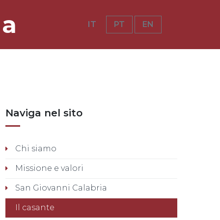
ia
IT
PT
EN
Naviga nel sito
Chi siamo
Missione e valori
San Giovanni Calabria
Il casante