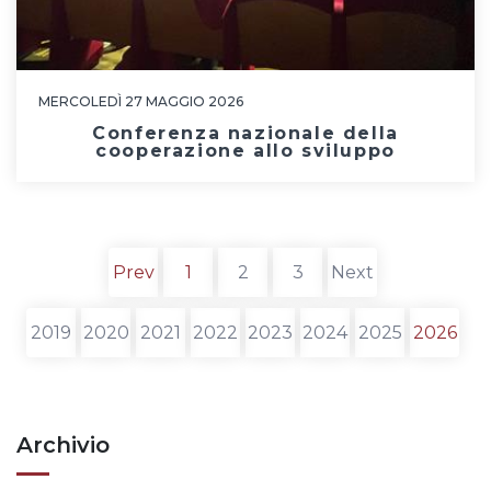
MERCOLEDÌ 27 MAGGIO 2026
Conferenza nazionale della
cooperazione allo sviluppo
Prev
1
2
3
Next
(current)
(current)
2019
2020
2021
2022
2023
2024
2025
2026
Archivio