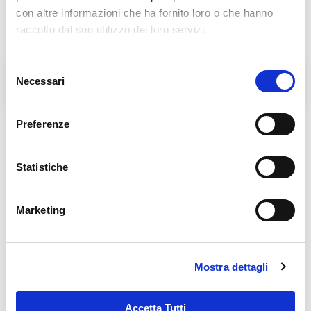
con altre informazioni che ha fornito loro o che hanno
raccolto dal suo utilizzo dei loro servizi.
Selezione
L'Agorà nelle Filippine
BENEDIZIONE DELLE
Necessari
del
LAMPADE DELL'AGORA'
consenso
Preferenze
Links in evidenza
Statistiche
Marketing
Mostra dettagli
Accetta Tutti