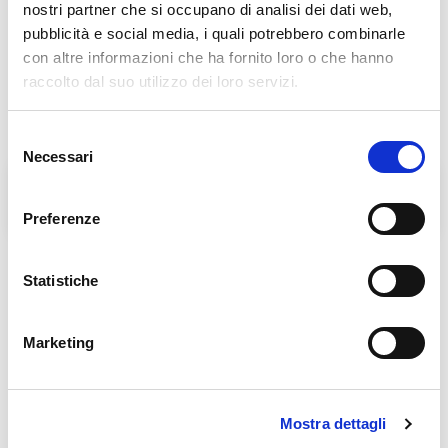
nostri partner che si occupano di analisi dei dati web,
pubblicità e social media, i quali potrebbero combinarle
con altre informazioni che ha fornito loro o che hanno
raccolto dal suo utilizzo dei loro servizi.
Selezione
Necessari
del
consenso
L'Agorà nelle Filippine
BENEDIZIONE DELLE
LAMPADE DELL'AGORA'
Preferenze
Statistiche
Links in evidenza
Marketing
Mostra dettagli