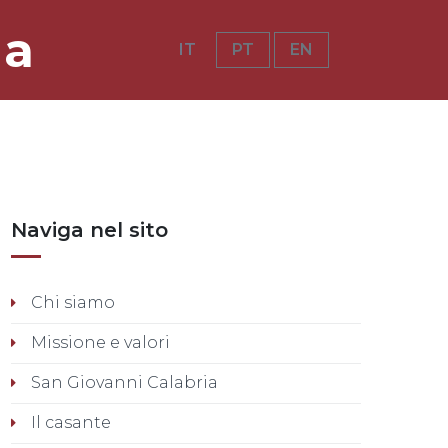
ia
IT
PT
EN
Naviga nel sito
Chi siamo
Missione e valori
San Giovanni Calabria
Il casante