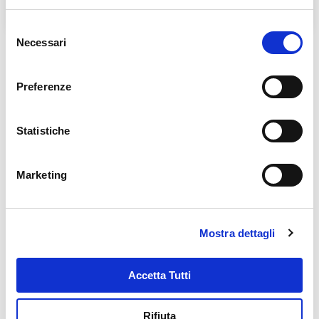
LAMPADE DELL'AGORA'
Selezione
Necessari
del
consenso
Links in evidenza
Preferenze
Statistiche
Marketing
Mostra dettagli
Accetta Tutti
Rifiuta