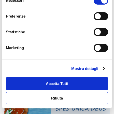
Links in evidenza
Necessari
del
consenso
Preferenze
Statistiche
Marketing
Mostra dettagli
Accetta Tutti
Rifiuta