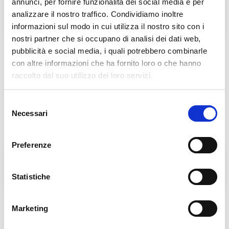
annunci, per fornire funzionalità dei social media e per
Fratel Carlo Desiderati
Don Antonio Mazzi
analizzare il nostro traffico. Condividiamo inoltre
informazioni sul modo in cui utilizza il nostro sito con i
nostri partner che si occupano di analisi dei dati web,
pubblicità e social media, i quali potrebbero combinarle
con altre informazioni che ha fornito loro o che hanno
raccolto dal suo utilizzo dei loro servizi.
Selezione
Necessari
del
consenso
Preferenze
L'Agorà nelle Filippine
BENEDIZIONE DELLE
LAMPADE DELL'AGORA'
Statistiche
Marketing
Links in evidenza