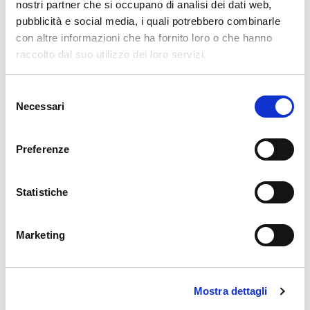
nostri partner che si occupano di analisi dei dati web,
pubblicità e social media, i quali potrebbero combinarle
con altre informazioni che ha fornito loro o che hanno
raccolto dal suo utilizzo dei loro servizi.
Posts nav
Selezione
Necessari
del
Naviga nel sito
consenso
Preferenze
Chi siamo
Statistiche
Missione e valori
San Giovanni Calabria
Marketing
Il casante
Dove siamo
Mostra dettagli