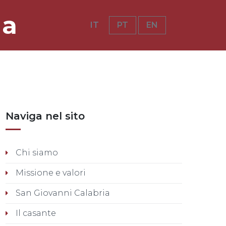
ia
IT
PT
EN
Naviga nel sito
Chi siamo
Missione e valori
San Giovanni Calabria
Il casante