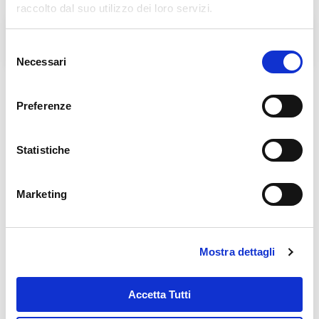
raccolto dal suo utilizzo dei loro servizi.
L'Agorà nelle Filippine
BENEDIZIONE DELLE
Selezione
LAMPADE DELL'AGORA'
Necessari
del
consenso
Preferenze
Links in evidenza
Statistiche
Marketing
Mostra dettagli
Accetta Tutti