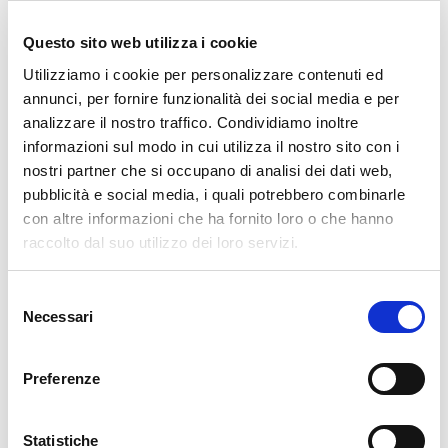
dell'inaugurazione è possibile cliccare sul
Questo sito web utilizza i cookie
seguente link (sito web della Delegazione
Utilizziamo i cookie per personalizzare contenuti ed
Aparecida):
RUA PADRE ANGELO
.
annunci, per fornire funzionalità dei social media e per
analizzare il nostro traffico. Condividiamo inoltre
informazioni sul modo in cui utilizza il nostro sito con i
nostri partner che si occupano di analisi dei dati web,
pubblicità e social media, i quali potrebbero combinarle
Posts nav
con altre informazioni che ha fornito loro o che hanno
Notizia precedente
Previous page
Next page
Notizia successiva
raccolto dal suo utilizzo dei loro servizi.
Tutte le notizie
vedi tutte le notizie
Selezione
Necessari
del
consenso
Preferenze
Notizie in evidenza
Statistiche