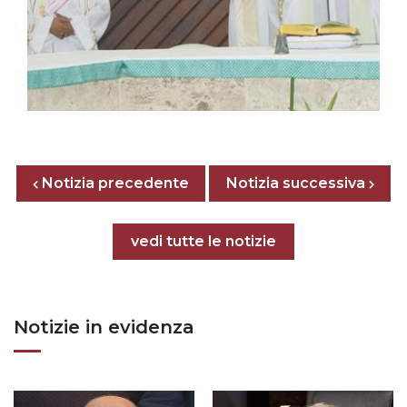
Posts nav
Notizia precedente
Previous page
Next page
Notizia successiva
Tutte le notizie
vedi tutte le notizie
Notizie in evidenza