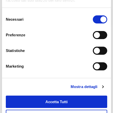
raccolto dal suo utilizzo dei loro servizi.
Selezione
L'Agorà nelle Filippine
BENEDIZIONE DELLE
LAMPADE DELL'AGORA'
Necessari
del
consenso
Preferenze
Notizie correlate
Statistiche
Marketing
LUNEDÌ 7 APRILE 2025
Mons. Jailton nuovo vescovo di
Itabuna
Mostra dettagli
Accetta Tutti
GIOVEDÌ 2 GENNAIO 2025
Prime professioni in Brasile