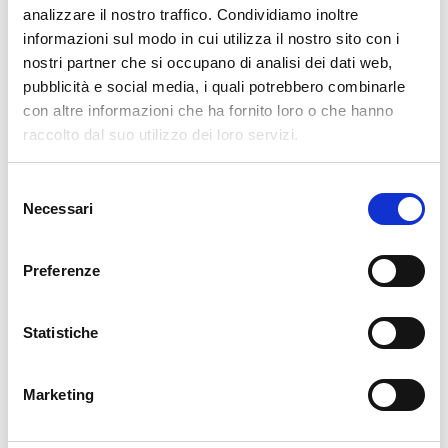
analizzare il nostro traffico. Condividiamo inoltre
informazioni sul modo in cui utilizza il nostro sito con i
nostri partner che si occupano di analisi dei dati web,
pubblicità e social media, i quali potrebbero combinarle
VENERDÌ 13 SETTEMBRE 2024
con altre informazioni che ha fornito loro o che hanno
Professioni e anniversari in Angola
raccolto dal suo utilizzo dei loro servizi.
Selezione
Necessari
del
LUNEDÌ 23 GENNAIO 2023
consenso
Professione triennale in Angola
Preferenze
Statistiche
MARTEDÌ 3 GENNAIO 2023
Anniversario del Centro medico di
Benguela
Marketing