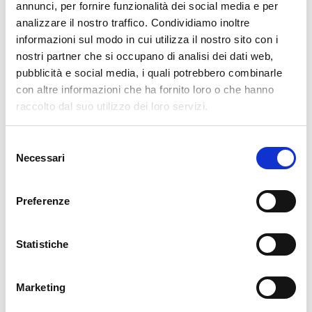
responsabili di comunità
annunci, per fornire funzionalità dei social media e per
analizzare il nostro traffico. Condividiamo inoltre
informazioni sul modo in cui utilizza il nostro sito con i
nostri partner che si occupano di analisi dei dati web,
MARTEDÌ 20 GIUGNO 2023
pubblicità e social media, i quali potrebbero combinarle
25 anni a Buttapietra
con altre informazioni che ha fornito loro o che hanno
raccolto dal suo utilizzo dei loro servizi.
Selezione
MARTEDÌ 23 MAGGIO 2023
Necessari
del
Cappellina restaurata
consenso
Preferenze
MERCOLEDÌ 15 FEBBRAIO 2023
Statistiche
Morte di familiari
Marketing
MARTEDÌ 14 FEBBRAIO 2023