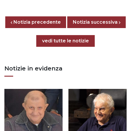
Posts nav
Notizia precedente
Previous page
Next page
Notizia successiva
Tutte le notizie
vedi tutte le notizie
Notizie in evidenza