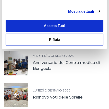
Professione triennale in Angola
Mostra dettagli
Accetta Tutti
LUNEDÌ 23 GENNAIO 2023
Professione triennale in Angola
Rifiuta
MARTEDÌ 3 GENNAIO 2023
Anniversario del Centro medico di
Benguela
LUNEDÌ 2 GENNAIO 2023
Rinnovo voti delle Sorelle