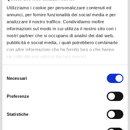
importante incarico al servizio della Chiesa.
Utilizziamo i cookie per personalizzare contenuti ed
annunci, per fornire funzionalità dei social media e per
analizzare il nostro traffico. Condividiamo inoltre
informazioni sul modo in cui utilizza il nostro sito con i
Posts nav
nostri partner che si occupano di analisi dei dati web,
Notizia precedente
Previous page
Next page
Notizia successiva
pubblicità e social media, i quali potrebbero combinarle
con altre informazioni che ha fornito loro o che hanno
raccolto dal suo utilizzo dei loro servizi.
Tutte le notizie
vedi tutte le notizie
Selezione
Necessari
del
Notizie in evidenza
consenso
Preferenze
Statistiche