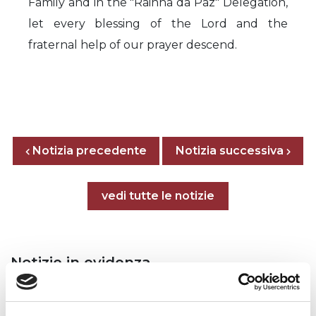
Family and in the "Rainha da Paz" Delegation,
let every blessing of the Lord and the
fraternal help of our prayer descend.
Posts nav
Notizia precedente
Previous page
Next page
Notizia successiva
Tutte le notizie
vedi tutte le notizie
Notizie in evidenza