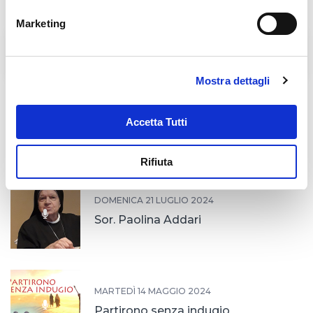
Marketing
L'Agorà nelle Filippine
BENEDIZIONE DELLE
LAMPADE DELL'AGORA'
Mostra dettagli
Accetta Tutti
Notizie correlate
Rifiuta
DOMENICA 21 LUGLIO 2024
Sor. Paolina Addari
MARTEDÌ 14 MAGGIO 2024
Partirono senza indugio