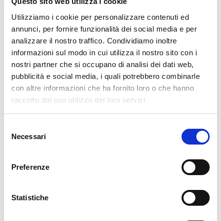
Questo sito web utilizza i cookie
Esercizi spirituali in Europa
Utilizziamo i cookie per personalizzare contenuti ed
annunci, per fornire funzionalità dei social media e per
analizzare il nostro traffico. Condividiamo inoltre
VENERDÌ 1 GENNAIO 2021
informazioni sul modo in cui utilizza il nostro sito con i
PRIMA PROFESSIONE TRIENNALE
nostri partner che si occupano di analisi dei dati web,
IN ITALIA
pubblicità e social media, i quali potrebbero combinarle
con altre informazioni che ha fornito loro o che hanno
raccolto dal suo utilizzo dei loro servizi.
DOMENICA 27 DICEMBRE 2020
Selezione
Addio a don Ezio Cavalli
Necessari
del
consenso
Preferenze
DOMENICA 18 OTTOBRE 2020
MORTE DI FAMILIARI
Statistiche
LUNEDÌ 17 FEBBRAIO 2020