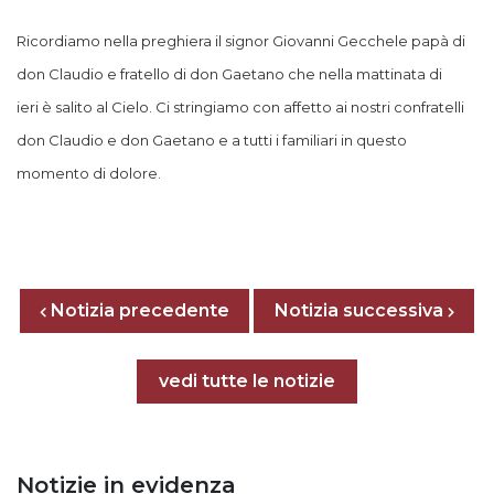
Ricordiamo nella preghiera il signor Giovanni Gecchele papà di
don Claudio e fratello di don Gaetano che nella mattinata di
ieri
è salito al Cielo. Ci stringiamo con affetto ai nostri confratelli
don Claudio e don Gaetano e a tutti i familiari in questo
momento di dolore.
Posts nav
Notizia precedente
Previous page
Next page
Notizia successiva
Tutte le notizie
vedi tutte le notizie
Notizie in evidenza