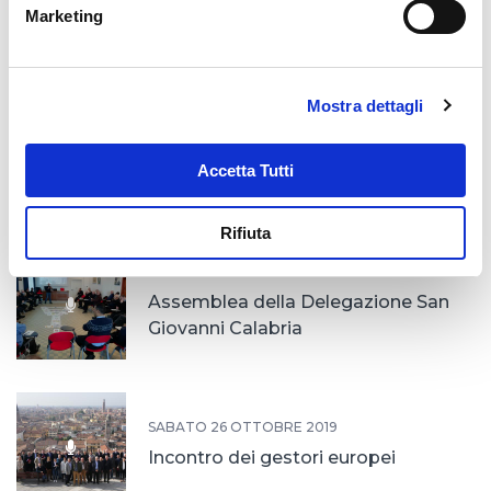
Marketing
Ordinazioni in Paraguay
Mostra dettagli
LUNEDÌ 20 GENNAIO 2020
Ordinazione sacerdotale di fratel
Accetta Tutti
Danny Vettukattil
Rifiuta
MERCOLEDÌ 8 GENNAIO 2020
Assemblea della Delegazione San
Giovanni Calabria
SABATO 26 OTTOBRE 2019
Incontro dei gestori europei