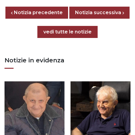
Posts nav
Notizia precedente
Previous page
Next page
Notizia successiva
Tutte le notizie
vedi tutte le notizie
Notizie in evidenza