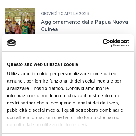
GIOVEDÌ 20 APRILE 2023
Aggiornamento dalla Papua Nuova
Guinea
LUNEDÌ 27 FEBBRAIO 2023
Questo sito web utilizza i cookie
Il Casante in Guinea Bissau
Utilizziamo i cookie per personalizzare contenuti ed
annunci, per fornire funzionalità dei social media e per
analizzare il nostro traffico. Condividiamo inoltre
VENERDÌ 27 GENNAIO 2023
informazioni sul modo in cui utilizza il nostro sito con i
Esercizi spirituali nella Delegazone
nostri partner che si occupano di analisi dei dati web,
Inmaculada
pubblicità e social media, i quali potrebbero combinarle
con altre informazioni che ha fornito loro o che hanno
raccolto dal suo utilizzo dei loro servizi.
LUNEDÌ 16 GENNAIO 2023