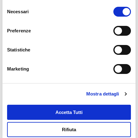
Assemblea delle Missionarie dei
Selezione
Necessari
Poveri
del
consenso
Preferenze
GIOVEDÌ 5 GENNAIO 2023
Il Casante in visita a Rio Grande
Statistiche
Marketing
GIOVEDÌ 29 DICEMBRE 2022
Visita del Casante in Brasile
Mostra dettagli
MERCOLEDÌ 4 MARZO 2020
Il Casante ci invita ad una preghiera
Accetta Tutti
speciale
Rifiuta
MARTEDÌ 31 DICEMBRE 2019