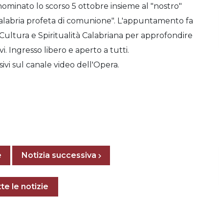
 nominato lo scorso 5 ottobre insieme al "nostro"
Calabria profeta di comunione". L'appuntamento fa
Cultura e Spiritualità Calabriana per approfondire
i. Ingresso libero e aperto a tutti.
ivi sul canale video dell'Opera.
Posts navigation
e
Previous page
Next page
Notizia successiva
e notizie
te le notizie