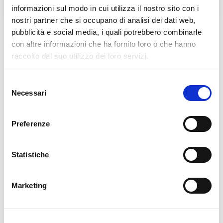
LAMPADE DELL'AGORA'
informazioni sul modo in cui utilizza il nostro sito con i
nostri partner che si occupano di analisi dei dati web,
pubblicità e social media, i quali potrebbero combinarle
con altre informazioni che ha fornito loro o che hanno
Notizie correlate
raccolto dal suo utilizzo dei loro servizi.
Selezione
Necessari
del
LUNEDÌ 13 LUGLIO 2020
consenso
Danni alla chiesa di Casa Madre
Preferenze
Statistiche
MARTEDÌ 19 NOVEMBRE 2019
Presentazione del Bilancio di
Marketing
Missione 2018