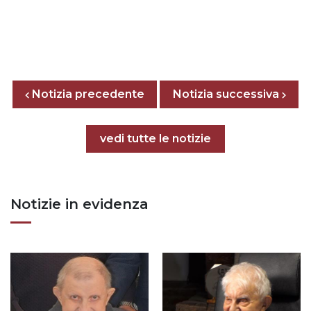
Posts nav
Notizia precedente
Previous page
Next page
Notizia successiva
Tutte le notizie
vedi tutte le notizie
Notizie in evidenza