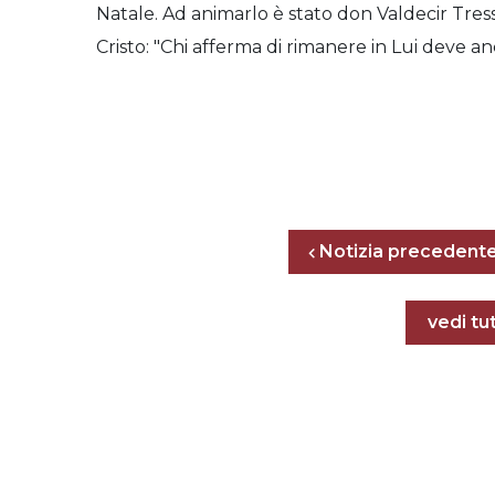
Natale. Ad animarlo è stato don Valdecir Tresso
Cristo: "Chi afferma di rimanere in Lui deve an
Notizia precedent
Tutte l
vedi tut