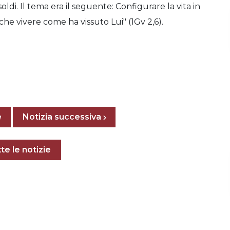
ldi. Il tema era il seguente: Configurare la vita in
che vivere come ha vissuto Lui" (1Gv 2,6).
Posts navigation
e
Previous page
Next page
Notizia successiva
e notizie
te le notizie