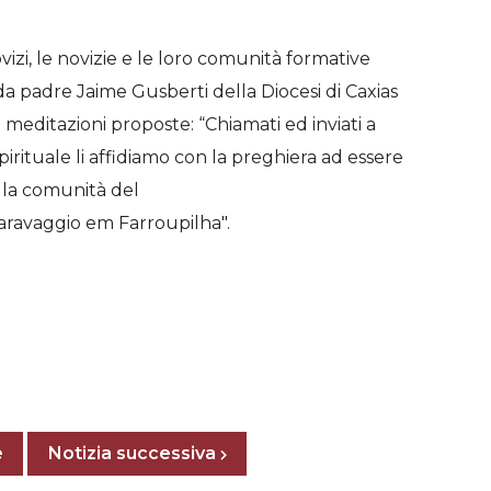
ovizi, le novizie e le loro comunità formative
 da padre Jaime Gusberti della Diocesi di Caxias
meditazioni proposte: “Chiamati ed inviati a
irituale li affidiamo con la preghiera ad essere
zi la comunità del
aravaggio em Farroupilha".
Posts navigation
e
Previous page
Next page
Notizia successiva