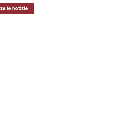
e notizie
te le notizie