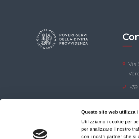
Con
Via 
Ver
+39
web
Questo sito web utilizza i
Congregazione Poveri
Utilizziamo i cookie per pe
per analizzare il nostro tra
Codice f
con i nostri partner che si