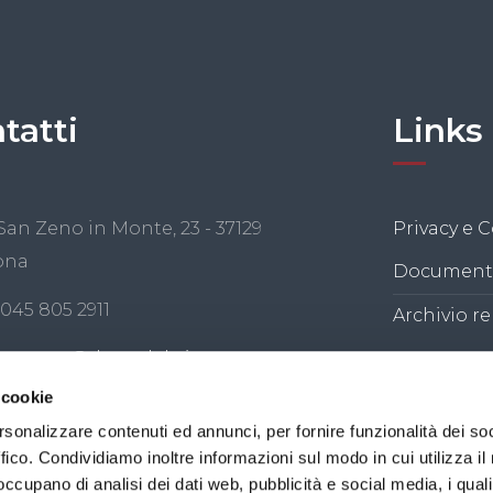
tatti
Links
San Zeno in Monte, 23 - 37129
Privacy e C
ona
Documenti
 045 805 2911
Archivio re
master@doncalabria.net
 cookie
 Servi della Divina Provvidenza- Istituto Don Calabria - 
rsonalizzare contenuti ed annunci, per fornire funzionalità dei so
ffico. Condividiamo inoltre informazioni sul modo in cui utilizza il 
iscale 00280090234. PEC:
economatogenerale@pec.donca
 occupano di analisi dei dati web, pubblicità e social media, i qual