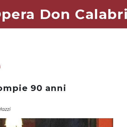
pera Don Calabr
i
ompie 90 anni
Mazzi