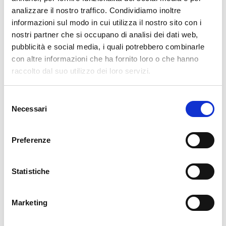
analizzare il nostro traffico. Condividiamo inoltre
informazioni sul modo in cui utilizza il nostro sito con i
nostri partner che si occupano di analisi dei dati web,
GIOVEDÌ 5 GENNAIO 2023
pubblicità e social media, i quali potrebbero combinarle
Il Casante in visita a Rio Grande
con altre informazioni che ha fornito loro o che hanno
raccolto dal suo utilizzo dei loro servizi.
GIOVEDÌ 29 DICEMBRE 2022
Selezione
Visita del Casante in Brasile
Necessari
del
consenso
Preferenze
MERCOLEDÌ 17 AGOSTO 2022
Incontro sull'isola di Mindanao
Statistiche
Marketing
LUNEDÌ 15 AGOSTO 2022
Prima professione nelle Filippine