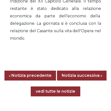
Indizione del XII Capitolo Generale. Il tempo
restante è stato dedicato alla relazione
economica da parte dell'economo della
delegazione. La giornata si è conclusa con la
relazione del Casante sulla vita dell'Opera nel
mondo.
Posts nav
Notizia precedente
Previous page
Next page
Notizia successiva
Tutte le notizie
vedi tutte le notizie