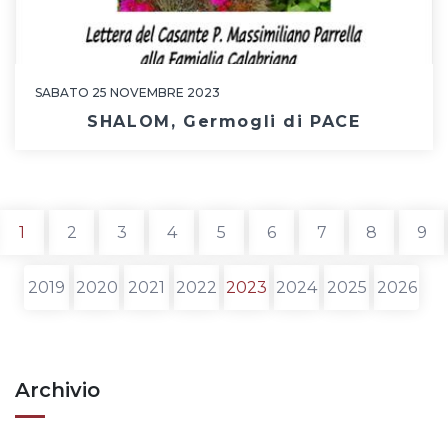
SABATO 25 NOVEMBRE 2023
SHALOM, Germogli di PACE
1
2
3
4
5
6
7
8
9
rrent)
(current)
2019
2020
2021
2022
2023
2024
2025
2026
Archivio