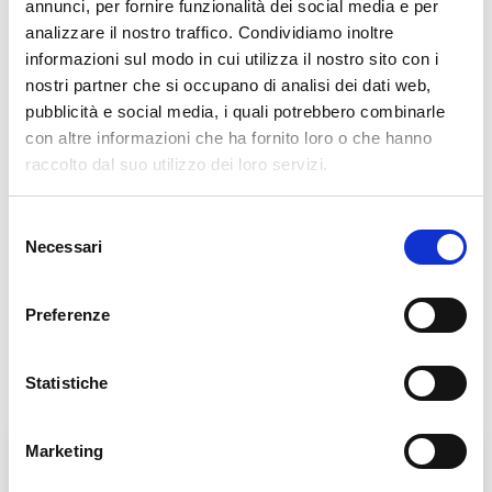
annunci, per fornire funzionalità dei social media e per
analizzare il nostro traffico. Condividiamo inoltre
Tutte le notizie
vedi tutte le notizie
informazioni sul modo in cui utilizza il nostro sito con i
nostri partner che si occupano di analisi dei dati web,
pubblicità e social media, i quali potrebbero combinarle
Notizie in evidenza
con altre informazioni che ha fornito loro o che hanno
raccolto dal suo utilizzo dei loro servizi.
Selezione
Necessari
del
consenso
Preferenze
Statistiche
Marketing
Fratel Carlo Desiderati
Don Antonio Mazzi