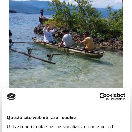
Questo sito web utilizza i cookie
Posts nav
Notizia precedente
Previous page
Next page
Notizia successiva
Utilizziamo i cookie per personalizzare contenuti ed