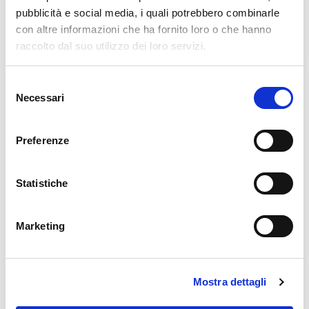
Sor. Paolina Addari
pubblicità e social media, i quali potrebbero combinarle
con altre informazioni che ha fornito loro o che hanno
raccolto dal suo utilizzo dei loro servizi.
MARTEDÌ 14 MAGGIO 2024
Selezione
Partirono senza indugio
Necessari
del
consenso
Preferenze
MARTEDÌ 9 APRILE 2024
Festa a Salto per i 50 anni di
Statistiche
missione delle Sorelle
Marketing
SABATO 2 MARZO 2024
Formazione delle Sorelle
responsabili di comunità
Mostra dettagli